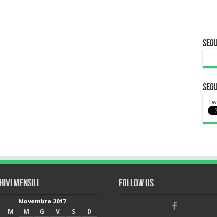
Segu
Segu
Tw
hivi mensili
Follow Us
Novembre 2017
M
M
G
V
S
D