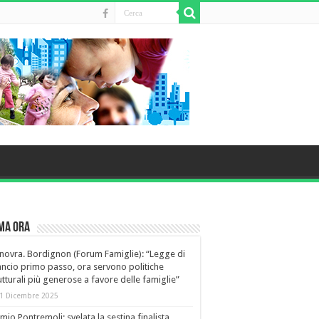
ma Ora
ovra. Bordignon (Forum Famiglie): “Legge di
ancio primo passo, ora servono politiche
utturali più generose a favore delle famiglie”
1 Dicembre 2025
mio Pontremoli: svelata la sestina finalista