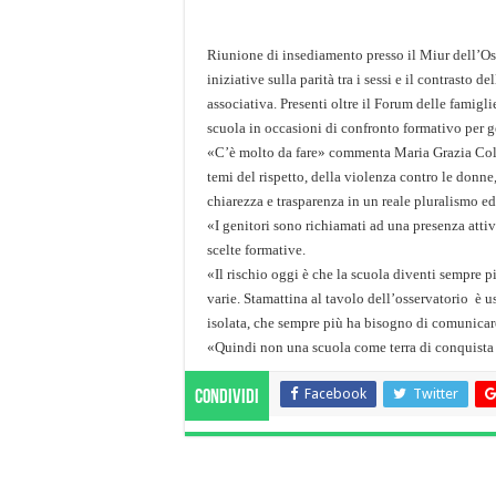
Riunione di insediamento presso il Miur dell’Os
iniziative sulla parità tra i sessi e il contrasto 
associativa. Presenti oltre il Forum delle famigli
scuola in occasioni di confronto formativo per ge
«C’è molto da fare» commenta Maria Grazia Colo
temi del rispetto, della violenza contro le donne
chiarezza e trasparenza in un reale pluralismo ed
«I genitori sono richiamati ad una presenza attiv
scelte formative.
«Il rischio oggi è che la scuola diventi sempre pi
varie. Stamattina al tavolo dell’osservatorio è u
isolata, che sempre più ha bisogno di comunicare 
«Quindi non una scuola come terra di conquist
Facebook
Twitter
Condividi