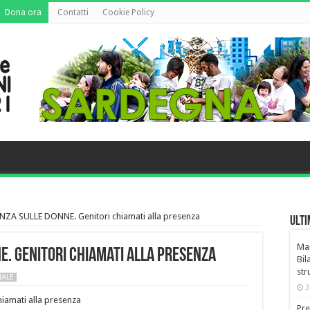
Dona ora
Contatti
Cookie Policy
ENZA SULLE DONNE. Genitori chiamati alla presenza
Ulti
Man
NE. Genitori chiamati alla presenza
Bil
str
NALE
3
iamati alla presenza
Pre