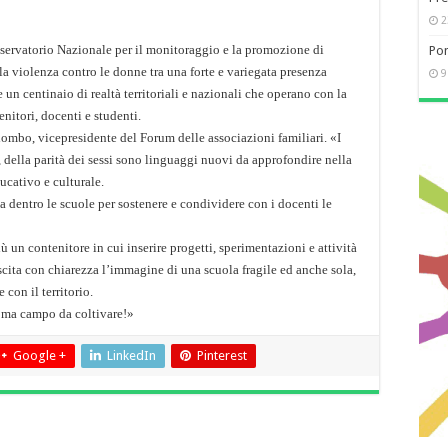
2
servatorio Nazionale per il monitoraggio e la promozione di
Pon
della violenza contro le donne tra una forte e variegata presenza
9
e un centinaio di realtà territoriali e nazionali che operano con la
nitori, docenti e studenti.
mbo, vicepresidente del Forum delle associazioni familiari. «I
, della parità dei sessi sono linguaggi nuovi da approfondire nella
ucativo e culturale.
a dentro le scuole per sostenere e condividere con i docenti le
ù un contenitore in cui inserire progetti, sperimentazioni e attività
scita con chiarezza l’immagine di una scuola fragile ed anche sola,
con il territorio.
a ma campo da coltivare!»
Google +
LinkedIn
Pinterest