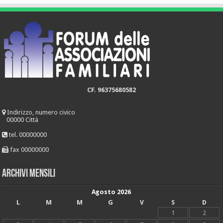
CF. 96375680582
Indirizzo, numero civico
00000 Città
tel. 00000000
fax 00000000
Archivi mensili
Agosto 2026
L
M
M
G
V
S
D
1
2